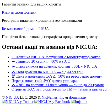
Гарантія безпеки для ваших клієнтів
Купити дроп-домени
Реєстрація видалених доменів з seo показниками
Безкоштовний домен .PP.UA
Повністю безкоштовна реєстрація та продовження домену
Останні акції та новини від NIC.UA:
✨ Новинка NIC.UA: потужний AI-конструктор сайтів
🔥 Лише до 20 серпня: −80% на .CO
☀️ Літня знижка на домени, хостинг і SSL у NIC.UA
🔥 Нові домени на NIC.UA — від 44,59 грн
🎁 День народження .XYZ: -50% на реєстрацію домену
Передзамовте свій .PAY домен уже зараз
🔥 –30% на хостинг із DirectAdmin — лише до 20 травня
Отримай .PAY за пріоритетом по ТМ — тільки в квітні 20
©
NIC.UA
LLC,
2026 &
NicNames, Inc
&
domain.pay